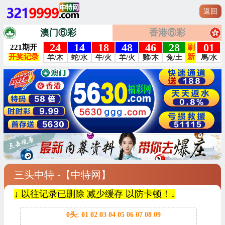
返回
澳门⑥彩
香港⑥彩