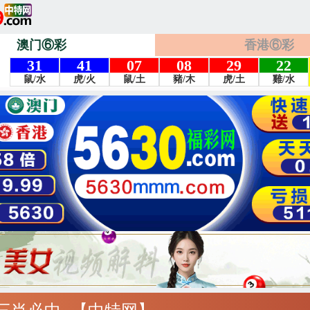
澳门⑥彩
香港⑥彩