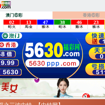
澳门⑥彩
香港⑥彩