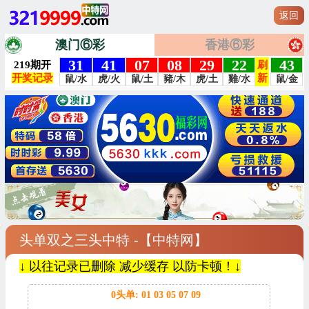
返回
澳门⑥彩
香港⑥彩