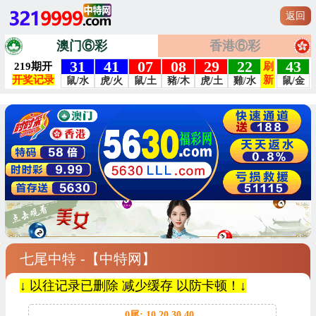
7
返回
澳门⑥彩
香港⑥彩