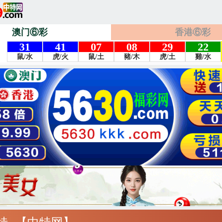
澳门⑥彩
香港⑥彩