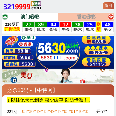
返回
澳门⑥彩
香港⑥彩